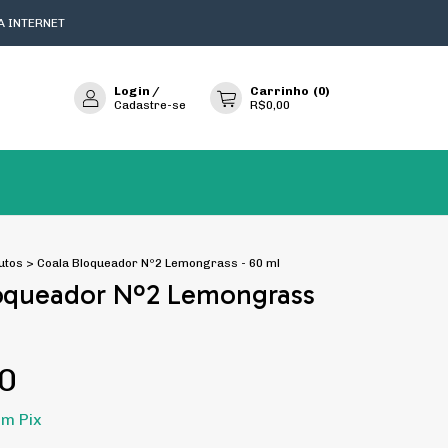
A INTERNET
Login
/
Carrinho
(
0
)
Cadastre-se
R$0,00
utos
>
Coala Bloqueador Nº2 Lemongrass - 60 ml
oqueador Nº2 Lemongrass
0
om
Pix