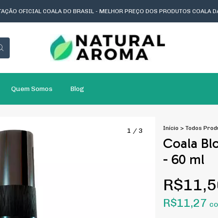
AÇÃO OFICIAL COALA DO BRASIL - MELHOR PREÇO DOS PRODUTOS COALA D
Quem Somos
Blog
Início
>
Todos Prod
1
/
3
Coala Bl
- 60 ml
R$11,5
R$11,27
c