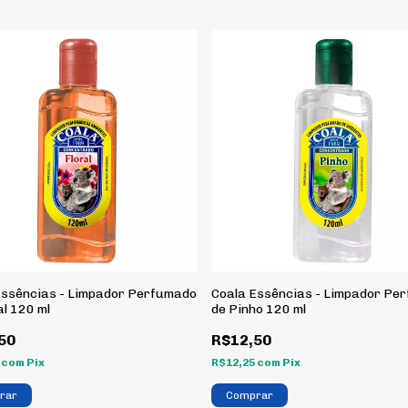
Essências - Limpador Perfumado
Coala Essências - Limpador Pe
al 120 ml
de Pinho 120 ml
50
R$12,50
5
com
Pix
R$12,25
com
Pix