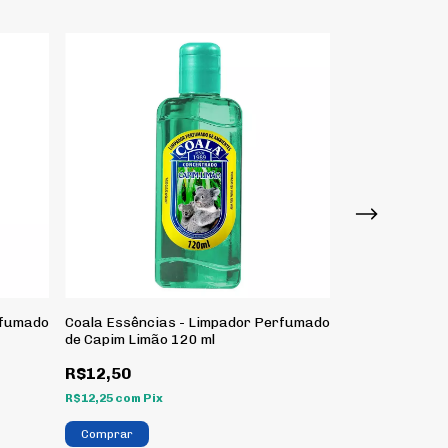
rfumado
Coala Essências - Limpador Perfumado
Coala Essênci
de Capim Limão 120 ml
de Citronela 12
R$12,50
R$12,50
R$12,25
com
Pix
R$12,25
com
Pix