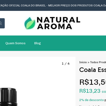
AÇÃO OFICIAL COALA DO BRASIL - MELHOR PREÇO DOS PRODUTOS COALA D
Quem Somos
Blog
Início
>
Todos Prod
1
/
4
Coala Es
R$13,5
R$13,23
c
2% de desconto
p