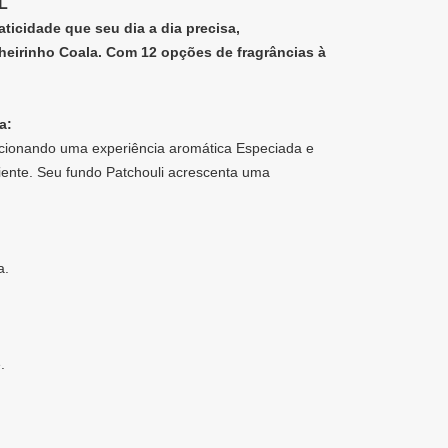
L
ticidade que seu dia a dia precisa,
eirinho Coala. Com 12 opções de fragrâncias à
a:
orcionando uma experiência aromática Especiada e
iente. Seu fundo Patchouli acrescenta uma
a.
.