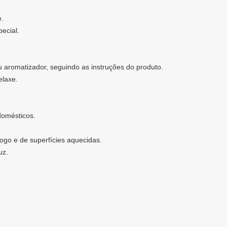
e.
pecial.
 aromatizador, seguindo as instruções do produto.
elaxe.
domésticos.
ogo e de superfícies aquecidas.
uz.