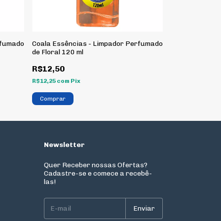
rfumado
Coala Essências - Limpador Perfumado
Coala Essênci
de Floral 120 ml
de Citriodora 1
R$12,50
R$12,50
R$12,25
com
Pix
R$12,25
com
Pix
Newsletter
Quer Receber nossas Ofertas?
Cadastre-se e comece a recebê-
las!