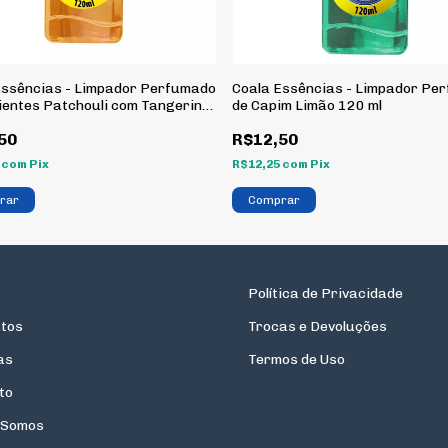
Essências - Limpador Perfumado
Coala Essências - Limpador Pe
ientes Patchouli com Tangerina
de Capim Limão 120 ml
50
R$12,50
5
com
Pix
R$12,25
com
Pix
Política de Privacidade
tos
Trocas e Devoluções
as
Termos de Uso
to
 Somos