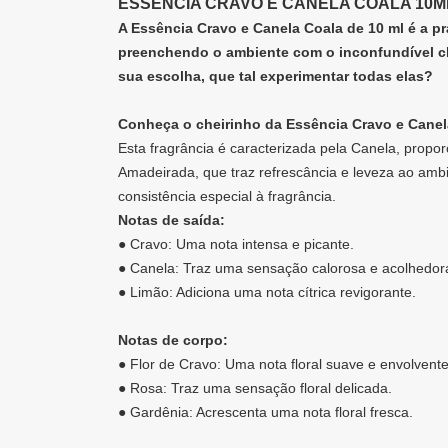
ESSÊNCIA CRAVO E CANELA COALA 10M
A Essência Cravo e Canela Coala de 10 ml é a pra
preenchendo o ambiente com o inconfundível ch
sua escolha, que tal experimentar todas elas?
Conheça o cheirinho da Essência Cravo e Canel
Esta fragrância é caracterizada pela Canela, prop
Amadeirada, que traz refrescância e leveza ao amb
consistência especial à fragrância.
Notas de saída:
● Cravo: Uma nota intensa e picante.
● Canela: Traz uma sensação calorosa e acolhedor
● Limão: Adiciona uma nota cítrica revigorante.
Notas de corpo:
● Flor de Cravo: Uma nota floral suave e envolvente
● Rosa: Traz uma sensação floral delicada.
● Gardênia: Acrescenta uma nota floral fresca.