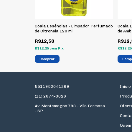
ador Perfumado
Coala Essências - Limpador Perfumado
Coala 
de Citronela 120 ml
de Amb
120 ml
R$12,50
R$12,
R$12,25
com
Pix
R$12,2
5511952041269
Início
(11) 2674-0026
Produ
Av. Montemagno 798 - Vila Formosa
Ofert
- SP
Conta
Quem