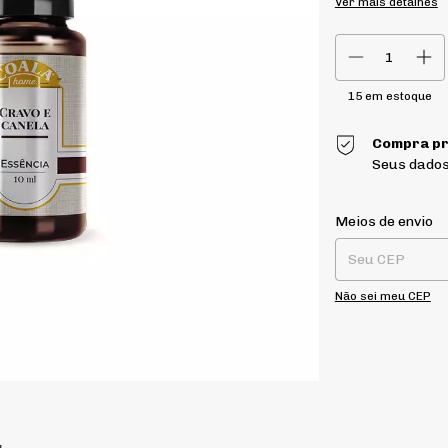
Ver mais detalhes
15
em estoque
Compra pr
Seus dados
Entregas para o CE
Meios de envio
Não sei meu CEP