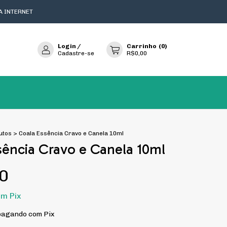
A INTERNET
Login
/
Carrinho
(
0
)
Cadastre-se
R$0,00
utos
>
Coala Essência Cravo e Canela 10ml
sência Cravo e Canela 10ml
0
om
Pix
agando com Pix