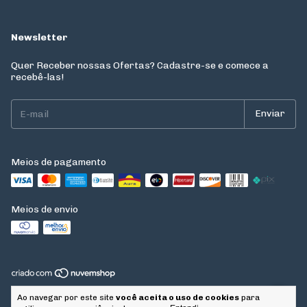
Newsletter
Quer Receber nossas Ofertas? Cadastre-se e comece a
recebê-las!
Meios de pagamento
Meios de envio
Copyright NATURAL AROMA COMERCIO DE PRODUTOS E SANEANTES
Ao navegar por este site
você aceita o uso de cookies
para
LTDA - 43911180000176 - 2026. Todos os direitos reservados.