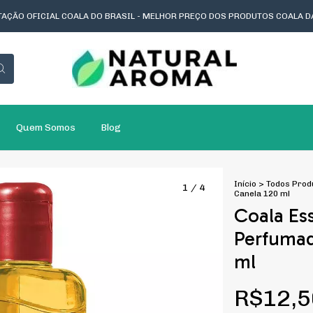
AÇÃO OFICIAL COALA DO BRASIL - MELHOR PREÇO DOS PRODUTOS COALA D
Quem Somos
Blog
Início
>
Todos Prod
1
/
4
Canela 120 ml
Coala Es
Perfumad
ml
R$12,5