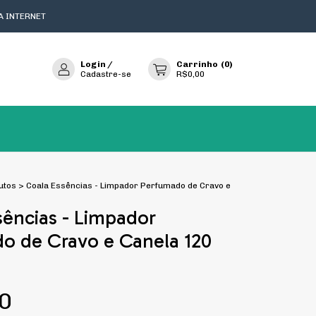
A INTERNET
Login
/
Carrinho
(
0
)
Cadastre-se
R$0,00
utos
>
Coala Essências - Limpador Perfumado de Cravo e
sências - Limpador
o de Cravo e Canela 120
0