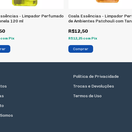
Essências - Limpador Perfumado
Coala Essências - Limpador Pe
onela 120 ml
de Ambientes Patchouli com Ta
120 ml
50
R$12,50
5
com
Pix
R$12,25
com
Pix
Política de Privacidade
tos
Trocas e Devoluções
as
Termos de Uso
to
 Somos