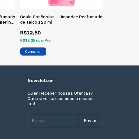
rfumado
Coala Essências - Limpador Perfumado
Coala Essênci
ngerina
de Talco 120 ml
de Capim Limão
R$12,50
R$12,50
R$12,25
com
Pix
R$12,25
com
Pix
Newsletter
Quer Receber nossas Ofertas?
Cadastre-se e comece a recebê-
las!