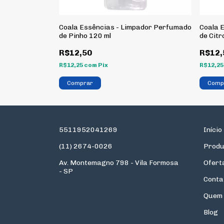
ador Perfumado
Coala Essências - Limpador Perfumado
Coala 
inhas 120 ml
de Pinho 120 ml
de Citr
R$12,50
R$12,
R$12,25
com
Pix
R$12,2
5511952041269
Início
(11) 2674-0026
Produ
Av. Montemagno 798 - Vila Formosa
Ofert
- SP
Conta
Quem
Blog