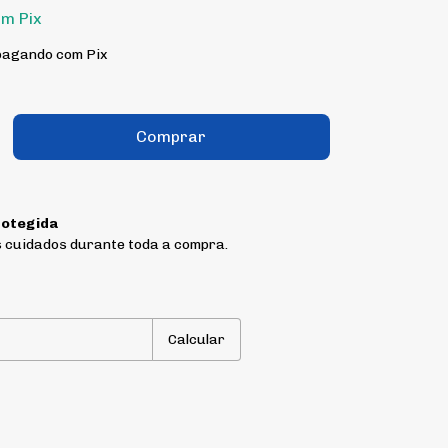
om
Pix
agando com Pix
otegida
 cuidados durante toda a compra.
P:
Alterar CEP
Calcular